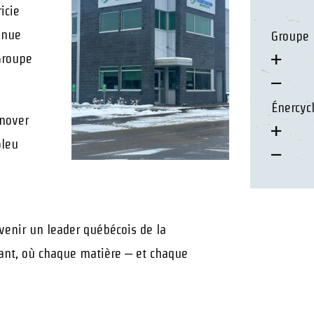
icie
tenue
Groupe
Groupe
Énercyc
nnover
bleu
evenir un leader québécois de la
mant, où chaque matière – et chaque