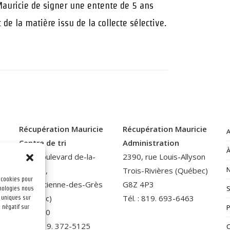
auricie de signer une entente de 5 ans
de la matière issu de la collecte sélective.
Récupération Mauricie
Récupération Mauricie
Centre de tri
Administration
400, boulevard de-la-
2390, rue Louis-Allyson
Gabelle,
Trois-Rivières (Québec)
s cookies pour
Saint-Étienne-des-Grès
G8Z 4P3
r
hnologies nous
(Québec)
Tél. : 819. 693-6463
 uniques sur
 négatif sur
G0X 2P0
Tél. : 819. 372-5125