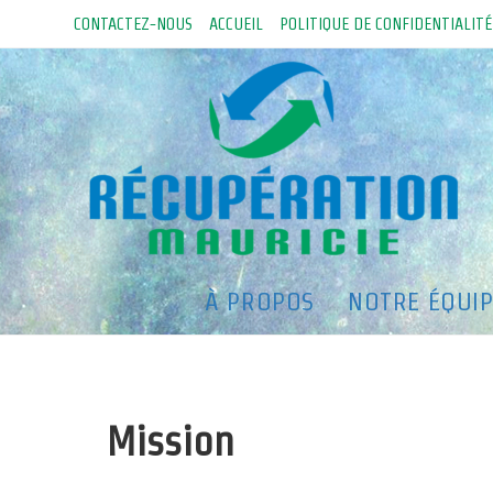
Skip
CONTACTEZ-NOUS
ACCUEIL
POLITIQUE DE CONFIDENTIALITÉ
to
content
À PROPOS
À PROPOS
NOTRE ÉQUI
Mission