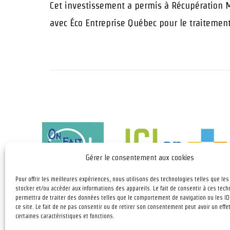
Cet investissement a permis à Récupération M
avec Éco Entreprise Québec pour le traitement 
Gérer le consentement aux cookies
Pour offrir les meilleures expériences, nous utilisons des technologies telles que le
La mission de Récupération Mauricie est d’innove
stocker et/ou accéder aux informations des appareils. Le fait de consentir à ces tec
permettra de traiter des données telles que le comportement de navigation ou les ID
chaque jour pour redonner la vie à votre bac bleu
ce site. Le fait de ne pas consentir ou de retirer son consentement peut avoir un effet
tout en offrant des opportunités d’emploi
certaines caractéristiques et fonctions.
inclusives.