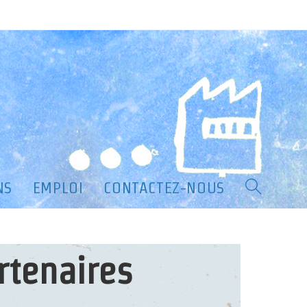
>
À PROPOS
NS
EMPLOI
CONTACTEZ-NOUS
Toggle
website
rtenaires
search