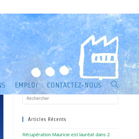
>
À PROPOS
>
contact_facade_Groupe-RCM[1]
NS
EMPLOI
CONTACTEZ-NOUS
Toggle
Press
Escape
website
to
close
Articles Récents
search
the
Récupération Mauricie est lauréat dans 2
search