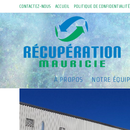
Skip
CONTACTEZ-NOUS
ACCUEIL
POLITIQUE DE CONFIDENTIALITÉ
to
content
contact_facade_Groupe-RCM
À PROPOS
NOTRE ÉQUI