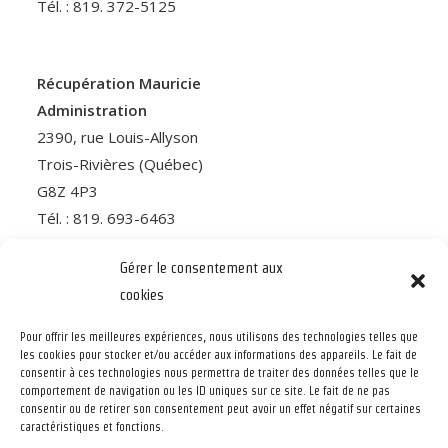
Tél. : 819. 372-5125
Récupération Mauricie
Administration
2390, rue Louis-Allyson
Trois-Rivières (Québec)
G8Z 4P3
Tél. : 819. 693-6463
Gérer le consentement aux
cookies
ACCUEIL
À PROPOS
Pour offrir les meilleures expériences, nous utilisons des technologies telles que
les cookies pour stocker et/ou accéder aux informations des appareils. Le fait de
NOTRE ÉQUIPE
consentir à ces technologies nous permettra de traiter des données telles que le
comportement de navigation ou les ID uniques sur ce site. Le fait de ne pas
consentir ou de retirer son consentement peut avoir un effet négatif sur certaines
SERVICES OFFERTS
caractéristiques et fonctions.